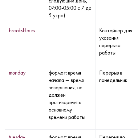
следующий день,
07:00-05:00 с 7 до
5 утра)
breaksHours
Контейнер для
указания
перерыва
работы
monday
формат: время
Перерыв в
начала — время
понедельник
завершения, не
должен
противоречить
основному
времени работы
tuesday
формат: время
Перерыв во