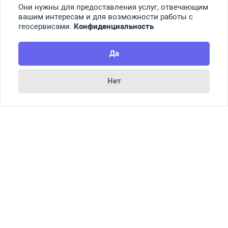
Они нужны для предоставления услуг, отвечающим
Контакты
вашим интересам и для возможности работы с
Справочник по работе
геосервисами.
Конфиденциальность
Конфиденциальность
Условия работы
Да
Раскрытие информации
Нет
ГРП ЭВМ 2022615254
RU
KZ
UZ
KG
BY
Мы в соц. сетях