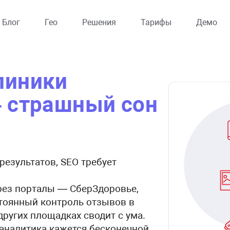
Блог
Гео
Решения
Тарифы
Демо
линики
 страшный сон
 результатов, SEO требует
рез порталы — СберЗдоровье,
тоянный контроль отзывов в
других площадках сводит с ума.
 аналитика кажется бесконечной.