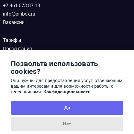
+7 961 073 87 13
info@pinbox.ru
Вакансии
Тарифы
Презентация
Партнерство
Позвольте использовать
Новости
cookies?
Аналитические статьи
Они нужны для предоставления услуг, отвечающим
Контакты
вашим интересам и для возможности работы с
Справочник по работе
геосервисами.
Конфиденциальность
Конфиденциальность
Условия работы
Да
Раскрытие информации
Нет